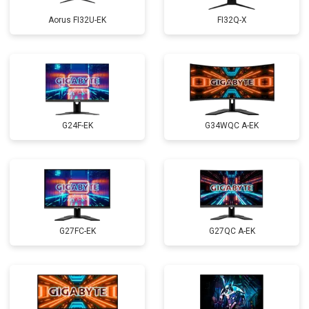
Aorus FI32U-EK
FI32Q-X
G24F-EK
G34WQC A-EK
G27FC-EK
G27QC A-EK