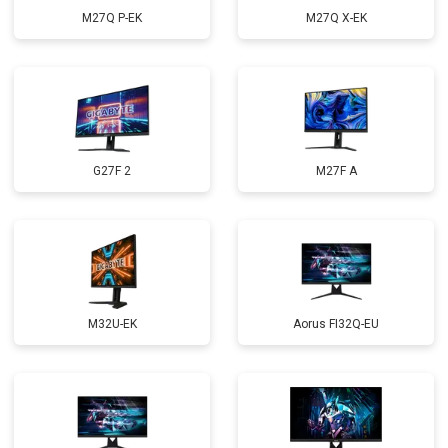
M27Q P-EK
M27Q X-EK
G27F 2
M27F A
M32U-EK
Aorus FI32Q-EU