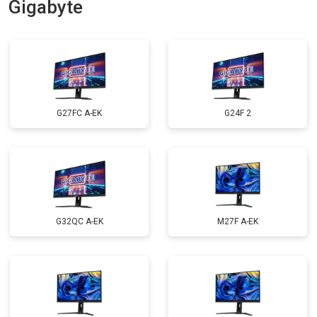
Gigabyte
G27FC A-EK
G24F 2
G32QC A-EK
M27F A-EK