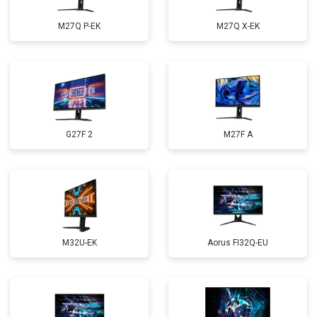
M27Q P-EK
M27Q X-EK
G27F 2
M27F A
M32U-EK
Aorus FI32Q-EU