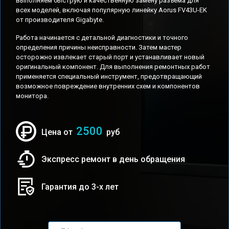
выполняем быструю и качественную замену разъема для
всех моделей, включая популярную линейку Aorus FV43U-EK
от производителя Gigabyte.
Работа начинается с детальной диагностики и точного
определения причины неисправности. Затем мастер
осторожно извлекает старый порт и устанавливает новый
оригинальный компонент. Для выполнения ремонтных работ
применяется специальный инструмент, предотвращающий
возможное повреждение внутренних схем и компонентов
монитора.
2500
Цена от
руб
Экспресс ремонт в день обращения
Гарантия до 3-х лет