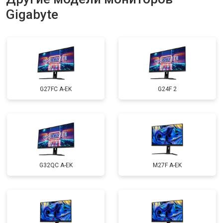
Gigabyte
G27FC A-EK
G24F 2
G32QC A-EK
M27F A-EK