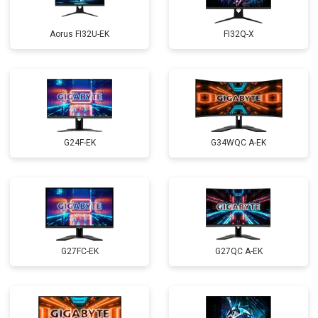
Aorus FI32U-EK
FI32Q-X
G24F-EK
G34WQC A-EK
G27FC-EK
G27QC A-EK