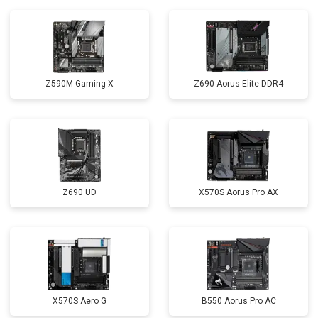
Z590M Gaming X
Z690 Aorus Elite DDR4
Z690 UD
X570S Aorus Pro AX
X570S Aero G
B550 Aorus Pro AC